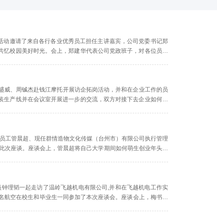
。此次活动邀请了来自各行各业优秀员工担任主讲嘉宾，公司党委书记郑
共忆校园美好时光。会上，郑建华代表公司党政班子，对各位员工
得的成绩，希望员工们为公司发展特别是人才培养献言...
韬、盛威、周铖杰赴钱江摩托开展访企拓岗活动，并和在企业工作的员
装生产线并在会议室开展进一步的交流，双方对接下去企业如何吸
瑞华向老师介绍了自己在企业的工作岗位和工作...
械专业员工管晨超、现任群情造物文化传媒（台州市）有限公司执行管理
了此次座谈。座谈会上，管晨超将自己大学期间如何萌生创业年头、
一和大家做了分享。之后，管晨超还与到会的同学们进行...
员钟理韬一起走访了温岭飞越机电有限公司,并和在飞越机电工作实
1名航空在校生和毕业生一同参加了本次座谈会。座谈会上，梅书记
且扎根飞越就是证明，希望能够继续同飞越开展长期...