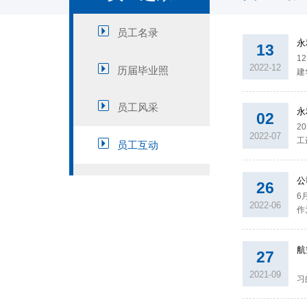
员工名录
​
13
​
2022-12
历届毕业照
建
的
员工风采
​
02
​
2022-07
工
员工互动
引
​
26
​
2022-06
作
如
航
27
​
2021-09
习
表