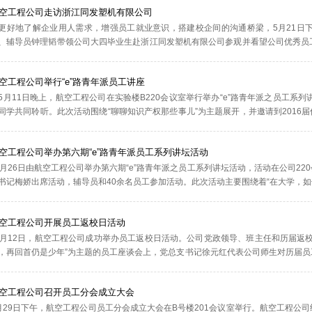
空工程公司走访浙江同发塑机有限公司
为更好地了解企业用人需求，增强员工就业意识，搭建校企间的沟通桥梁，5月21
、辅导员钟理韬带领公司大四毕业生赴浙江同发塑机有限公司参观并看望公司优秀员
本次活动。考察过程中，大家参观了同发有限公司的流水线生产车间以及设计工作室并
空工程公司举行“e”路青年派员工讲座
 5月11日晚上，航空工程公司在实验楼B220会议室举行举办“e”路青年派之员工
同学共同聆听。此次活动围绕“聊聊知识产权那些事儿”为主题展开，并邀请到2016届
中，叶建华学长先讲述了自己在公司的经历，在择业就业上分享自己的工作经历和人生经验
空工程公司举办第六期“e”路青年派员工系列讲坛活动
2月26日由航空工程公司举办第六期“e”路青年派之员工系列讲坛活动，活动在公司2
书记梅娇出席活动，辅导员和40余名员工参加活动。此次活动主要围绕着“在大学，如
到了2005届毕业生虞国武、2017届毕业生陈力勇及2018届毕业生钟俊担任主讲嘉宾。
空工程公司开展员工返校日活动
2月12日，航空工程公司成功举办员工返校日活动。公司党政领导、班主任和历届返
，再回首仍是少年”为主题的员工座谈会上，党总支书记徐元红代表公司师生对历届
的各项荣誉。与会员工围绕公司的人才培养方案进行讨论，提出了许多宝贵建议。在交
空工程公司召开员工分会成立大会
5月29日下午，航空工程公司员工分会成立大会在B号楼201会议室举行。航空工程