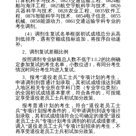
计算机科学与技术、
0823
交通运输工程、
0824
船
舶与海洋工程、
0825
航空宇航科学与技术、
0826
兵器科学与技术、
0828
农业工程、
0835
软件工
程、
0876
智能科学与技术、
0854
电子信息、
0855
机械、
0858
能源动力、
0861
交通运输
学科专业的
考生调剂。
（
4
）调剂生复试名单根据初试成绩总分从高
到低排序，遇有空额或指标追加，将按序自动递
补。
2
、
调剂复试差额比例
按照调剂专业缺额总人数不低于
1:1.2
的比例确
定参加复试的考生名单，小数位进
1
，有同分考生
情况时同分考生均进入复试。
3
、
报考
“
退役老员工士兵
”
专项计划的考生，
申请调剂到普通计划录取，其初试成绩须达到调
入地区相关专业所在学科门类（专业学位类别）
的全国初试成绩基本要求，符合条件的，可按规
定享受退役老员工士兵初试加分政策。
报考普通计划的考生，符合
“
退役老员工士
兵
”
专项计划报考条件的，可申请调剂到该专项计
划录取，其初试成绩须符合公司确定的接受
“
退役
老员工士兵
”
专项计划考生调剂的初试成绩要求。
调入
“
退役老员工士兵
”
专项计划招录的考生，不
再享受退役老员工士兵初试加分政策。