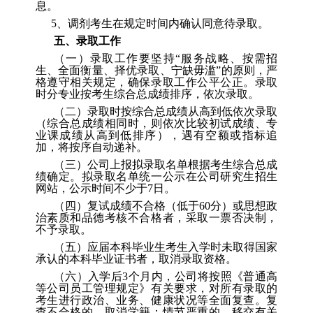
息。
5
、
调剂考生在规定时间内确认同意待录取。
五
、录取工作
（
一
）
录取工作要坚持
“
服务战略、按需招
生、全面衡量、择优录取、宁缺毋滥
”
的原则，严
格遵守相关规定，确保录取工作公平公正。录取
时分专业按考生综合总成绩排序，依次录取。
（
二
）
录取时按综合总成绩从高到低依次录取
（综合总成绩相同时，则依次比较初试成绩、专
业课成绩从高到低排序），遇有空额或指标追
加，将按序自动递补。
（
三
）
公司上报拟录取名单根据考生综合总成
绩确定。拟录取名单统一公示在公司研究生招生
网站，公示时间不少于
7
日。
（
四
）
复试成绩不合格（低于
60
分）或思想政
治素质和品德考核不合格者，采取一票否决制，
不予录取。
（
五
）
应届本科毕业生考生入学时未取得国家
承认的本科毕业证书者，取消录取资格。
（
六
）
入学后
3
个月内，公司将按照《普通高
等公司员工管理规定》有关要求，对所有录取的
考生进行政治、业务、健康状况等全面复查。复
查不合格的，取消学籍；情节严重的，移交有关