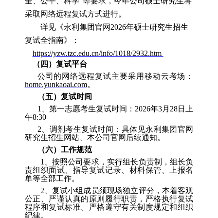
全、公平、科学
”
等要求，今年公司硕士研究生将
采取网络远程复试方式进行。
详见《永利集团官网
2026
年硕士研究生招生
复试全指南》：
https://yzw.tzc.edu.cn/info/1018/2932.htm
（
四
）
复试平台
公司的网络远程复试主要采用移动云考场
：
home.yunkaoai.com
。
（
五
）
复试时间
1
、
第一志愿
考生复试时间
：
2026
年
3
月
2
8
日上
午8:30
2
、
调剂考生复试
时间：
具体见永利集团官网
研究生招生网站、本公司官网后续通知。
（
六
）
工作规范
1
、
按照公司要求，实行组长负责制，组长负
责组织面试、指导复试记录、材料保管、上报名
单等全部工作。
2
、
复试小组成员须现场独立评分，本着客观
公正、严谨认真的原则履行职责，严格执行复试
程序和复试标准。严格遵守有关制度规定和组织
纪律。