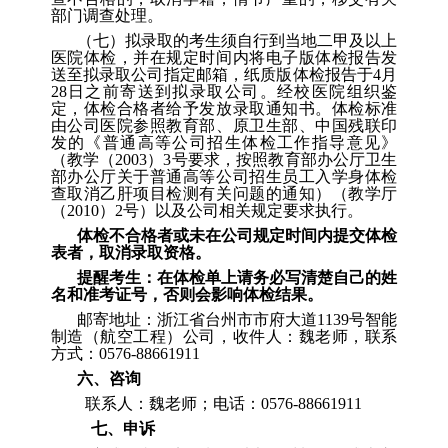
部门调查处理。
（
七
）
拟录取的考生须自行到当地二甲及以上
医院体检，并在规定时间内将电子版体检报告发
送至拟录取公司指定邮箱，纸质版体检报告于
4
月
28
日之前寄送到拟录取公司。经校医院组织鉴
定，体检合格者给予发放录取通知书。体检标准
由公司医院参照教育部、原卫生部、中国残联印
发的《普通高等公司招生体检工作指导意见》
（教学（
2003
）
3
号要求，按照教育部办公厅卫生
部办公厅关于普通高等公司招生员工入学身体检
查取消乙肝项目检测有关问题的通知）（教学厅
（
2010
）
2
号）以及公司相关规定要求执行。
体检不合格者或未在公司规定时间内提交体检
表者，取消录取资格。
提醒考生：在体检单上请务必写清楚自己的姓
名和准考证号，否则会影响体检结果。
邮寄地址：浙江省台州市市府大道
1139
号智能
制造
（
航空工程
）
公司，收件人：魏老师，联系
方式：
0576-88661911
六、
咨询
联系人：魏老师；电话：
0576-88661911
七、申诉