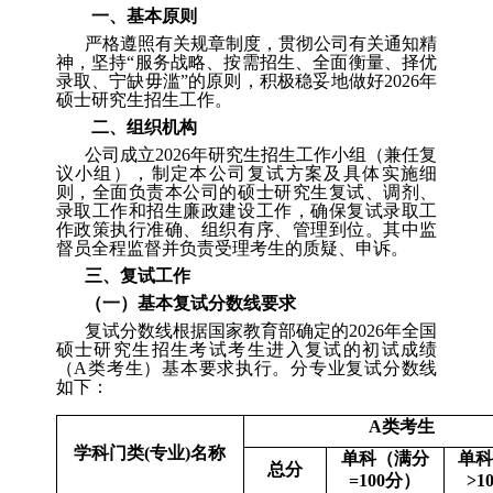
一、基本原则
严格遵照有关规章制度，贯彻公司有关通知精
神，坚持
“
服务战略、按需招生、全面衡量、择优
录取、宁缺毋滥
”
的原则，积极稳妥地做好
2026
年
硕士研究生招生工作。
二、组织机构
公司成立
2026
年研究生招生工作小组（兼任复
议小组），制定本公司复试方案及具体实施细
则，全面负责本公司的硕士研究生复试、调剂、
录取工作和招生廉政建设工作，确保复试录取工
作政策执行准确、组织有序、管理到位。其中监
督员全程监督并负责受理考生的质疑、申诉。
三
、复试工作
（
一
）
基本复试分数线要求
复试分数线根据国家教育部确定的
2026
年全国
硕士研究生招生考试考生进入复试的初试成绩
（
A
类考生）基本要求执行。
分专业复试分数线
如下
：
A
类考生
学科门类
(
专业
)
名称
单科（满分
单
总分
=100
分）
>1