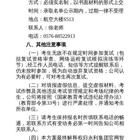
方式：必须实名制，以书面材料的形式上交
时间：录取名单公示期内，过期一律不受理
地点：航空大楼
S513
联系人：徐老师
电话：
0576-88522913
八
、其他注意事项
（
一
）
考生无故不在规定时间参加复试（包
括复试资格审查、网络远程复试模拟演练等环
节）
,
经工作人员电话、短信等方式提醒联系后，
仍未按时参加，视为自动放弃复试资格；公司认
为有必要时，可对考生再次复试。
（
二
）
对填报虚假信息、提交虚假材料、考
试作弊及其他违反考试管理规定和考场纪律的考
生，公司将按照《国家教育考试违纪处理办法》
（教育部令第
33
号）进行严肃处理，并通知考生
所在单位。
（
三
）
请考生保持报名时所填联系电话的畅
通，若联系方式有变动务必第一时间告知公司相
关联系人。
（
四
）
本方案最终解释权归永利集团官网智