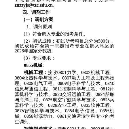
分项目名称
+
考生准考证号
+
姓名，发送至
znzzyjs@tzc.edu.cn
。
四
、调剂工作
（
一
）
调剂方案
1
、
调剂原则
（
1
）符合调入专业的报考条件。
（
2
）初试成绩：
初试所考科目总分为
500
分，
初试成绩符合第一志愿报考专业在调入地区的
2026
年国家分数线。
（
3
）专业要求：
0855
机械
:
机械工程：
接收
力学、
机械工程、
0801
0802
仪器科学与技术、
动力工程及工程热物
0804
0807
理、
电气工程、
电子科学与技术、
0808
0809
0810
信息与通信工程、
控制科学与工程、
计
0811
0812
算机科学与技术、
交通运输工程、
船舶
0823
0824
与海洋工程、
航空宇航科学与技术、
兵
0825
0826
器科学与技术、
农业工程、
软件工程、
0828
0835
智能科学与技术、
电子信息、
机
0876
0854
0855
械、
能源动力、
交通运输
学科专业的考
0858
0861
生调剂
。
智能制造技术：
接收
力学、
机械工