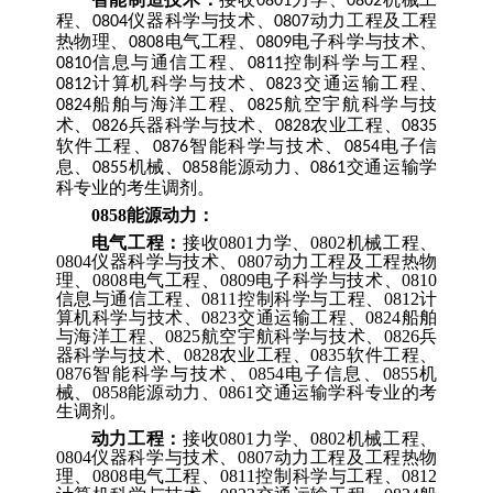
0801
0802
程、
仪器科学与技术、
动力工程及工程
0804
0807
热物理、
电气工程、
电子科学与技术、
0808
0809
信息与通信工程、
控制科学与工程、
0810
0811
计算机科学与技术、
交通运输工程、
0812
0823
船舶与海洋工程、
航空宇航科学与技
0824
0825
术、
兵器科学与技术、
农业工程、
0826
0828
0835
软件工程、
智能科学与技术、
电子信
0876
0854
息、
机械、
能源动力、
交通运输
学
0855
0858
0861
科专业的考生调剂
。
0858
能源动力：
电气工程：
接收
0801
力学、
0802
机械工程、
0804
仪器科学与技术、
0807
动力工程及工程热物
理、
0808
电气工程、
0809
电子科学与技术、
0810
信息与通信工程、
0811
控制科学与工程、
0812
计
算机科学与技术、
0823
交通运输工程、
0824
船舶
与海洋工程、
0825
航空宇航科学与技术、
0826
兵
器科学与技术、
0828
农业工程、
0835
软件工程、
0876
智能科学与技术、
0854
电子信息、
0855
机
械、
0858
能源动力、
0861
交通运输
学科专业的考
生调剂。
动力工程：
接收
0801
力学、
0802
机械工程、
0804
仪器科学与技术、
0807
动力工程及工程热物
理、
0808
电气工程、
0811
控制科学与工程、
0812