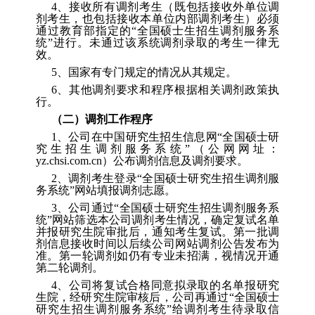
4
、
接收所有调剂考生（既包括接收外单位调
剂考生，也包括接收本单位内部调剂考生）必须
通过教育部指定的
“
全国硕士生招生调剂服务系
统
”
进行。未通过该系统调剂录取的考生一律无
效。
5
、
国家有专门规定的情况从其规定。
6
、
其他调剂要求和程序根据相关调剂政策执
行。
（
二
）
调剂工作程序
1
、
公司在中国研究生招生信息网
“
全国硕士研
究生招生调剂服务系统
”
（公网网址：
yz.chsi.com.cn
）公布调剂信息及调剂要求。
2
、
调剂考生登
录
“
全国硕士研究生招生调剂服
务系统
”
网站填报调剂志愿。
3
、
公司通过
“
全国硕士研究生招生调剂服务系
统
”
网站筛选本公司调剂考生情况，确定复试名单
并报
研究生院
审批后，通知考生复试。第一批调
剂信息接收时间以后续公司网站调剂公告发布为
准。第一轮调剂如仍有专业未招满，视情况开通
第二轮调剂。
4
、
公司将复试合格同意拟录取的名单报
研究
生院
，经
研究生院
审核后，公司再通过
“
全国硕士
研究生招生调剂服务系统
”
给调剂考生待录取信