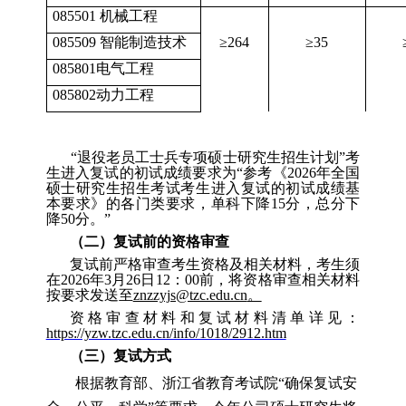
085501
机械工程
085509
智能制造技术
≥
264
≥
35
085801
电气工程
085802
动力工程
“
退役老员工士兵专项硕士研究生招生计划
”
考
生进入复试的初试成绩要求为
“
参考《
2026
年全国
硕士研究生招生考试考生进入复试的初试成绩基
本要求》的各门类要求，单科下降
15
分，总分下
降
50
分。
”
（
二
）
复试前的资格审查
复试前严格审查考生资格及相关材料，考生须
在
2026
年
3
月
2
6
日
12
：
00
前，将资格审查相关材料
按要求发送至
znzzyjs@tzc.edu.cn
。
资格审查材料和复试材料清单详见：
https://yzw.tzc.edu.cn/info/1018/2912.htm
（
三
）
复试方式
根据教育部、浙江省教育考试院
“
确保复试安