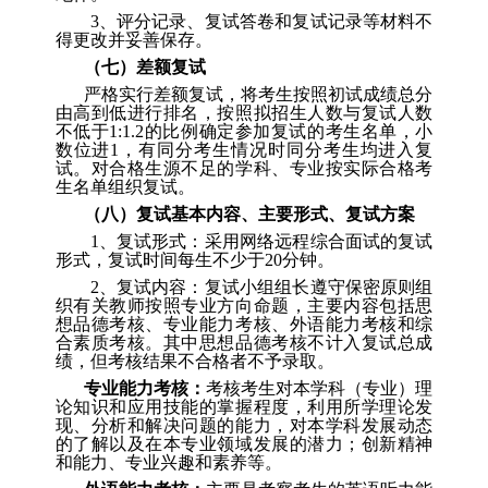
3
、
评分记录、复试答卷和复试记录等材料不
得更改并妥善保存。
（
七
）
差额复试
严格实行差额复试，将考生按照初试成绩总分
由高到低进行排名，按照拟招生人数与复试人数
不低于
1:1.2
的比例确定参加复试的考生名单，小
数位进
1
，有同分考生情况时同分考生均进入复
试。对合格生源不足的学科、专业按实际合格考
生名单组织复试
。
（
八
）
复试基本内容、主要形式、复试方案
1
、
复试形式：采用网络远程综合面试的复试
形式，复试时间每生不少于
20
分钟。
2
、
复试内容：复试小组组长遵守保密原则组
织有关教师按照专业方向命题，主要内容包括思
想品德考核、专业能力考核、外语能力考核和综
合素质考核。其中思想品德考核不计入复试总成
绩，但考核结果不合格者不予录取。
专业能力考核：
考核考生对本学科（专业）理
论知识和应用技能的掌握程度，利用所学理论发
现、分析和解决问题的能力，对本学科发展动态
的了解以及在本专业领域发展的潜力；创新精神
和能力、专业兴趣和素养等。