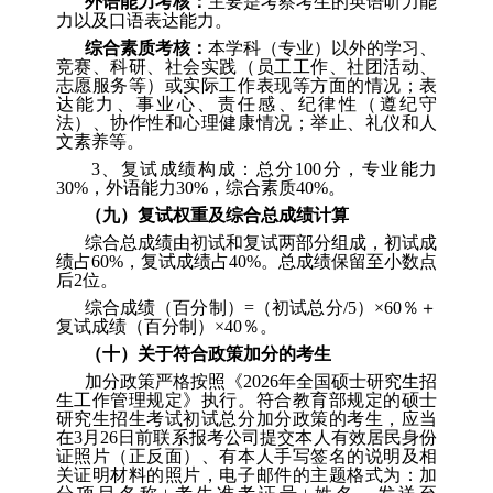
外语能力考核：
主要是考察考生的英语听力能
力以及口语表达能力。
综合素质考核：
本学科（专业）以外的学习、
竞赛、科研、社会实践（员工工作、社团活动、
志愿服务等）或实际工作表现等方面的情况；表
达能力、事业心、责任感、纪律性（遵纪守
法）、协作性和心理健康情况；举止、礼仪和人
文素养等。
3
、
复试成绩构成：总分
100
分，专业能力
30%
，外语能力
30%
，综合素质
40%
。
（
九
）
复试权重及综合总成绩计算
综合总成绩由初试和复试两部分组成，初试成
绩占
60%
，复试成绩占
40%
。总成绩保留至小数点
后
2
位。
综合成绩（百分制）
=
（初试总分
/5
）
×60
％＋
复试成绩（百分制）
×40
％。
（
十
）
关于符合政策加分的考生
加分政策严格按照《
2026
年全国硕士研究生招
生工作管理规定》执行。符合教育部规定的硕士
研究生招生考试初试总分加分政策的考生，应当
在
3
月
2
6
日前联系报考公司提交本人有效居民身份
证照片（正反面）、有本人手写签名的说明及相
关证明材料的照片，电子邮件的主题格式为：加