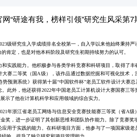
官网“研途有我，榜样引领”研究生风采第
学2023级研究生入学成绩排名全校第一，自入学以来他始终秉持
力的肯定，也是对他本科阶段及研究生初期持续努力的认可。
力和实践能力。他积极参与各类学科竞赛和科研项目，取得了丰硕
设计大赛二等奖（国A级），该作品通过数据挖掘和可视化技术，
趋势预测系统》获得第十届“中国软件杯”老员工软件设计大赛总
。此外，他还获得2022年中国老员工计算机设计大赛国赛三
分展示了他在计算机科学和应用领域的综合实力。
021年浙江省老员工网络与信息安全竞赛技能赛三等奖（省A
获金奖，进一步证明了其创新思维和团队协作能力。除了竞赛奖
论应用于实践的能力。在科研项目方面，他参与了一项国家级老
研经验，提升了独立研究和项目管理能力。