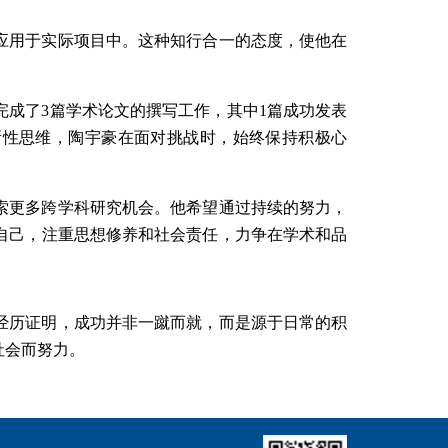
应用于实际项目中。这种知行合一的态度，使他在
成了3篇学术论文的撰写工作，其中1篇成功发表
新性思维，陶宇豪在面对挑战时，始终保持积极心
索更多跨学科研究机会。他希望通过持续的努力，
自己，注重思想修养和社会责任，力争在学术和品
经历证明，成功并非一蹴而就，而是源于日常的积
社会而努力。