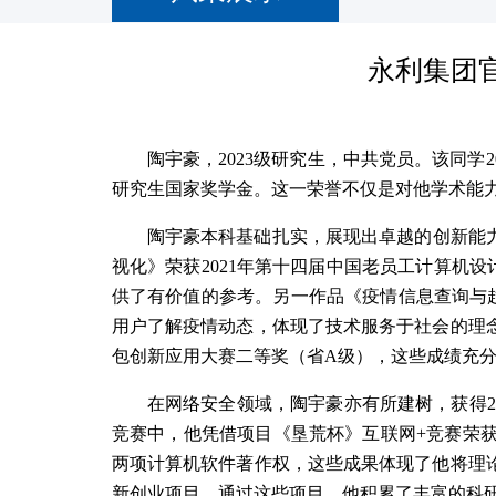
​永利集团
陶宇豪，2023级研究生，中共党员。该同
研究生国家奖学金。这一荣誉不仅是对他学术能
陶宇豪本科基础扎实，展现出卓越的创新能
视化》荣获2021年第十四届中国老员工计算机
供了有价值的参考。另一作品《疫情信息查询与
用户了解疫情动态，体现了技术服务于社会的理念
包创新应用大赛二等奖（省A级），这些成绩充
在网络安全领域，陶宇豪亦有所建树，获得2
竞赛中，他凭借项目《垦荒杯》互联网+竞赛荣
两项计算机软件著作权，这些成果体现了他将理
新创业项目，通过这些项目，他积累了丰富的科