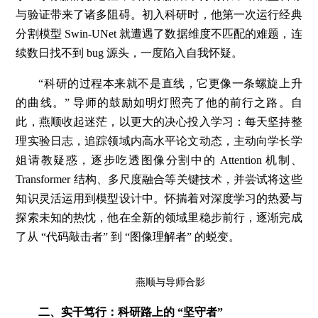
与验证带来了诸多阻碍。初入科研时，他第一次运行经典
分割模型 Swin-UNet 就遭遇了数据维度不匹配的难题，连
续数日找不到 bug 源头，一度陷入自我怀疑。
“科研的过程本来就不是直线，它更像一条螺旋上升
的曲线。” 导师的鼓励如明灯照亮了他的前行之路。自
此，燕顺收起迷茫，以更大的决心投入学习：每天坚持整
理实验日志，追踪领域内高水平论文动态，主动向学长学
姐请教疑惑，逐步吃透图像分割中的 Attention 机制、
Transformer 结构、多尺度融合等关键技术，并尝试将这些
知识灵活运用到模型设计中。怀揣着对深度学习的热爱与
探索未知的热忱，他在全新的领域里稳步前行，逐渐完成
了从 “代码敲击者” 到 “图像理解者” 的蜕变。
燕顺与导师合影
二、实干笃行：科研路上的 “坚守者”