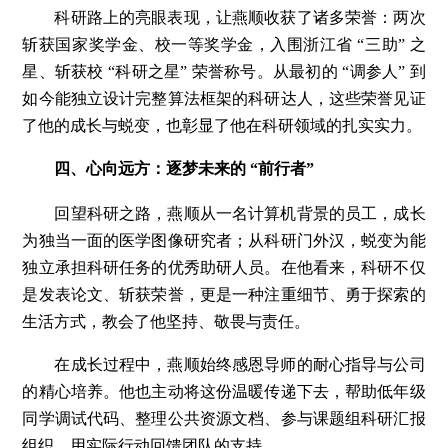
科研路上的亮眼表现，让燕顺收获了诸多荣誉：两次
斩获国家奖学金、校一等奖学金，入围浙江省 “三助” 之
星、斩获校 “科研之星” 荣誉称号。从最初的 “调参人” 到
如今能独立设计完整算法框架的科研达人，这些荣誉见证
了他的成长与蜕变，也彰显了他在科研领域的扎实实力。
四、心向远方：逐梦未来的 “前行者”
回望科研之路，燕顺从一名计算机背景的员工，成长
为独当一面的医学图像研究者；从科研门外汉，蜕变为能
独立承担科研任务的优秀助研人员。在他看来，科研不仅
是发表论文、斩获荣誉，更是一种注重细节、勇于探索的
生活方式，教会了他坚持、敬畏与责任。
在成长过程中，燕顺始终感恩导师的耐心指导与公司
的精心培养。他也主动将这份温暖传递下去，帮助低年级
同学调试代码、整理公共资源文档、参与课题组科研汇报
组织，用实际行动回馈团队的支持。