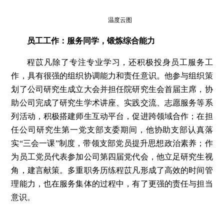
温度云图
员工工作：服务同学，锻炼综合能力
程苡凡除了专注专业学习，还积极投身员工服务工
作，具有很强的组织协调能力和责任意识。他参与组织策
划了公司研究生成立大会并担任院研究生会首届主席，协
助公司完成了研究生学术讲座、实践交流、志愿服务等系
列活动，积极搭建师生互动平台，促进跨领域合作；在担
任公司研究生第一党支部支委期间，他协助支部认真落
实“三会一课”制度，带领支部党员提升思想政治素养；作
为员工党员代表参加公司第四届党代会，他立足研究生视
角，建言献策。多重职务历练程苡凡形成了高效的时间管
理能力，也在服务集体的过程中，有了更强的责任与担当
意识。