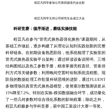
程苡凡同学参加公司第四届党代会合影
程苡凡同学主持公司研究生会成立大会
科研
竞赛
：循序渐进，磨练实操技能
程苡凡在参与"管壳式换热器强化换热"课题期间，从
基础工作做起，逐步构建了从理论认知到实践创新的完整
科研链条。在初期设备熟悉阶段，他系统梳理了实验室的
管壳式换热器实验平台架构：通过研读设备说明书、三维
结构图纸以及热工参数手册，精准掌握壳程直径、管束排
列方式等关键参数；利用晚间空置时绘制系统流程图。现
阶段的数据处理工作彰显科研思维的进阶，通过FLUENT
多物理场仿真管壳式换热器模型，使努塞尔数预测误差从
15%降至7.2%。特别在实验-模拟数据融合环节，成功量化
了一些几何参数对综合强化系数的影响权重；除此之外，
程苡凡积极参与学科竞赛，获中国工装设计大赛一等奖。