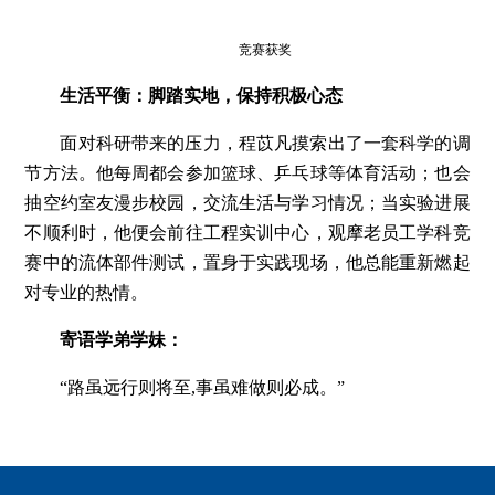
竞赛获奖
生活平衡：脚踏实地，保持积极心态
面对科研带来的压力，程苡凡摸索出了一套科学的调
节方法。他每周都会参加篮球、乒乓球等体育活动；也会
抽空约室友漫步校园，交流生活与学习情况；当实验进展
不顺利时，他便会前往工程实训中心，观摩老员工学科竞
赛中的流体部件测试，置身于实践现场，他总能重新燃起
对专业的热情。
寄语
学弟学妹：
“路虽远行则将至,事虽难做则必成。”