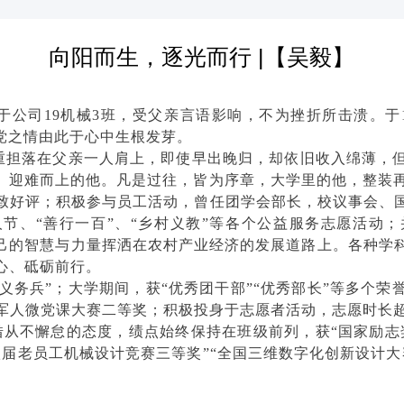
向阳而生，逐光而行 |【吴毅】
于公司19机械3班，受父亲言语影响，不为挫折所击溃。于
党之情由此于心中生根发芽。
重担落在父亲一人肩上，即使早出晚归，却依旧收入绵薄，
、迎难而上的他。凡是过往，皆为序章，大学里的他，整装再出
致好评；积极参与员工活动，曾任团学会部长，校议事会、
人节、“善行一百”、“乡村义教”等各个公益服务志愿活动
自己的智慧与力量挥洒在农村产业经济的发展道路上。各种学
心、砥砺前行。
义务兵”；大学期间，获“优秀团干部”“优秀部长”等多个
军人微党课大赛二等奖；积极投身于志愿者活动，志愿时长超2
借从不懈怠的态度，绩点始终保持在班级前列，获“国家励志奖
八届老员工机械设计竞赛三等奖”“全国三维数字化创新设计大