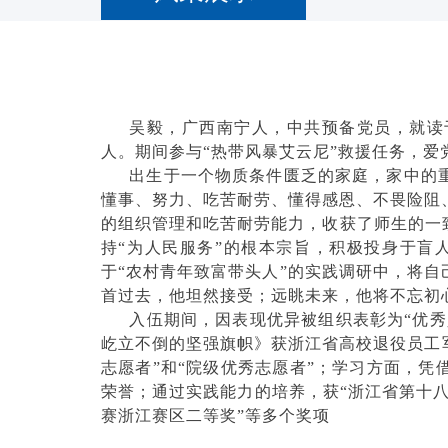
吴毅，广西南宁人，中共预备党员，就读
人。期间参与“热带风暴艾云尼”救援任务，爱
出生于一个物质条件匮乏的家庭，家中的
懂事、努力、吃苦耐劳、懂得感恩、不畏险阻
的组织管理和吃苦耐劳能力，收获了师生的一
持“为人民服务”的根本宗旨，积极投身于盲
于“农村青年致富带头人”的实践调研中，将
首过去，他坦然接受；远眺未来，他将不忘初
入伍期间，因表现优异被组织表彰为“优秀
屹立不倒的坚强旗帜》获浙江省高校退役员工
志愿者”和“院级优秀志愿者”；学习方面，凭
荣誉；通过实践能力的培养，获“浙江省第十
赛浙江赛区二等奖”等多个奖项