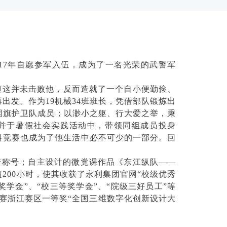
17年自愿参军入伍，成为了一名光荣的武警军
但这并未击败他，反而造就了一个自小便勤俭、
发。作为19机械34班班长，凭借部队锻炼出
国旗护卫队成员；以渺小之躯、行大爱之举，秉
；并于暑假社会实践活动中，带领同组成员投身
科竞赛也成为了他生活中必不可少的一部分。回
荣誉称号；自主设计的微党课作品《东江纵队——
00小时，使其收获了永利集团官网“校级优秀
学金”、“校三等奖学金”、“院级三好员工”等
赛浙江赛区一等奖“全国三维数字化创新设计大