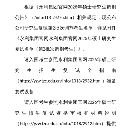
根据
《
永利集团官网
2026年硕士研究生调剂
公告
》（
/info/1181/9276.htm
）相关规定
，现公布
公司研究生复试第
2
批次调剂考生名单，详见附件
《
永利集团官网
永利集团官网
2026年硕士研究生
复试名单（第
2
批次调剂考生）》。
请入围考生参照永利集团官网
年硕士研
2026
究生招生复试全指南
（
）准备
https://yzw.tzc.edu.cn/info/1018/2932.htm
复试设备；
请入围考生参照永利集团官网
年硕士研
2026
究生招生复试资格审核和材料说明
（
）提供
https://yzw.tzc.edu.cn/info/1018/2912.htm