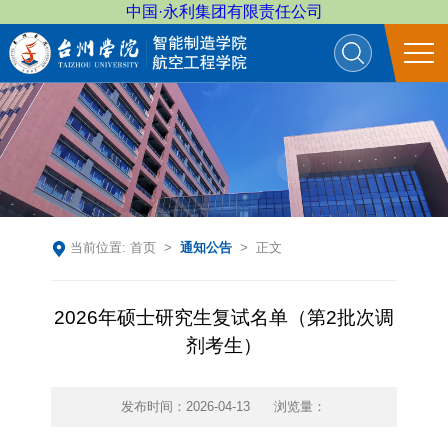
中国·永利集团有限责任公司
当前位置:
首页
>
通知公告
> 正文
2026年硕士研究生复试名单（第2批次调
剂考生）
发布时间：2026-04-13
浏览量：