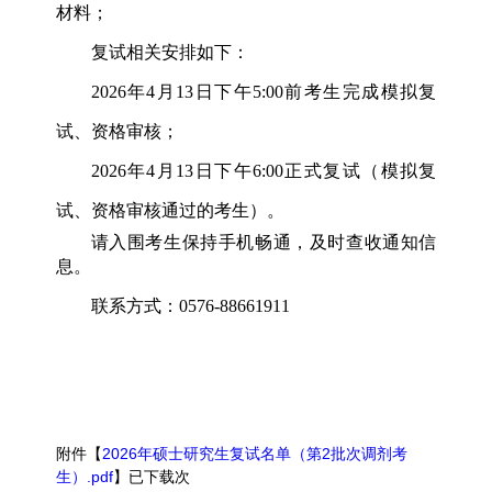
材料；
复试相关安排如下：
202
6
年
4月
13
日下午
5:00前考生完成模拟复
试、资格审核
；
202
6
年4月
13
日
下
午
6
:00正式复试
（
模拟复
试、资格审核通过的考生
）
。
请
入围考生
保持手机畅通，及时查
收通知
信
息。
联系方式：
0576-88661911
附件【
2026年硕士研究生复试名单（第2批次调剂考
生）.pdf
】已下载
次