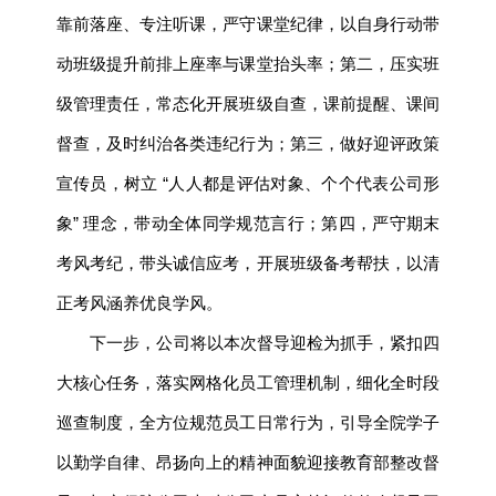
靠前落座、专注听课，严守课堂纪律，以自身行动带
动班级提升前排上座率与课堂抬头率；第二，压实班
级管理责任，常态化开展班级自查，课前提醒、课间
督查，及时纠治各类违纪行为；第三，做好迎评政策
宣传员，树立 “人人都是评估对象、个个代表公司形
象” 理念，带动全体同学规范言行；第四，严守期末
考风考纪，带头诚信应考，开展班级备考帮扶，以清
正考风涵养优良学风。
下一步，公司将以本次督导迎检为抓手，紧扣四
大核心任务，落实网格化员工管理机制，细化全时段
巡查制度，全方位规范员工日常行为，引导全院学子
以勤学自律、昂扬向上的精神面貌迎接教育部整改督