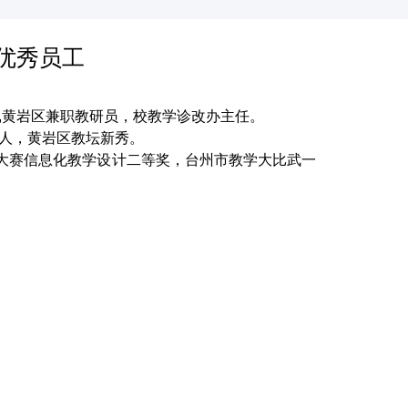
业优秀员工
,黄岩区兼职教研员，校教学诊改办主任。
人，黄岩区教坛新秀。
力大赛信息化教学设计二等奖，台州市教学大比武一