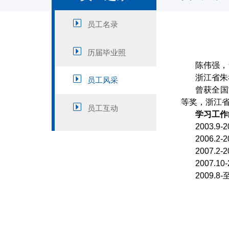
员工名录
历届毕业照
陈伟强，
浙江省朱
员工风采
曾获全国
等奖，浙江省
员工互动
学习工作
2003.
2006.
2007.
2007.
2009.