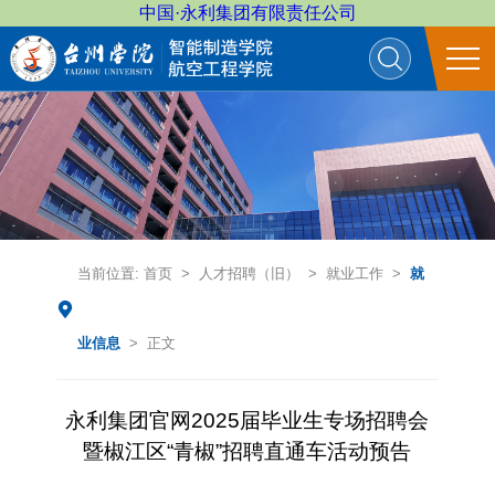
中国·永利集团有限责任公司
当前位置:
首页
> 人才招聘（旧） >
就业工作
>
就
业信息
> 正文
永利集团官网​2025届毕业生专场招聘会
暨椒江区“青椒”招聘直通车活动预告