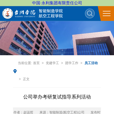
中国·永利集团有限责任公司
当前位置:
首页
>
党建学工
>
团学工作
>
员工活动
> 正文
公司举办考研复试指导系列活动
作者：赵远哲
来源：智能制造(航空工程)公司
发布时